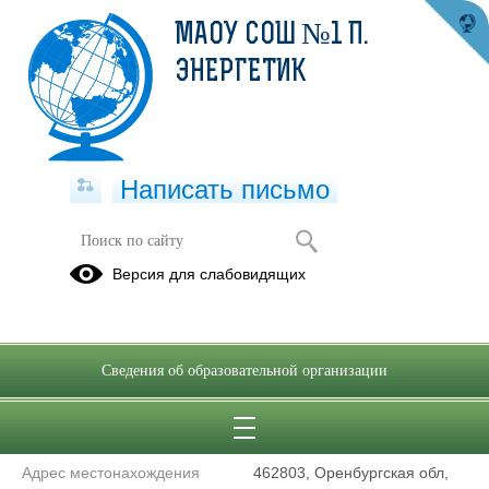
МАОУ СОШ №1 П.
ЭНЕРГЕТИК
Написать письмо
Контакты
Версия для слабовидящих
Муниципальное автономное общеобразовательное учреждение
«Средняя общеобразовательная школа №1 п. Энергетик»
Сведения об образовательной организации
Новоорского района Оренбургской области
Сокращенное наименование
МАОУ СОШ №1 п. Энергетик
образовательной организации*
Адрес местонахождения
462803, Оренбургская обл,